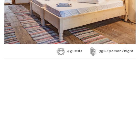
4 guests
35€/person/night